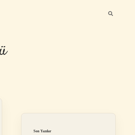
ü
Sidebar
hiltonbet yeni
Son Yazılar