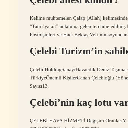
Kelime muhtemelen Çalap (Allah) kelimesinden 
“Tanrı’ya ait” anlamına gelen tercüme edilmiş
Postnişinleri ve Hacı Bektaş Veli’nin soyundan g
Çelebi Turizm’in sahib
Çelebi HoldingSanayiHavacılık Deniz Taşımac
TürkiyeÖnemli KişilerCanan Çelebioğlu (Yöne
Sayısı13.
Çelebi’nin kaç lotu va
ÇELEBİ HAVA HİZMETİ Değişim OranlarıYıll