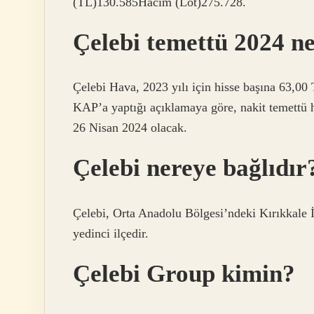
(TL)130.585Hacim (Lot)275.728.
Çelebi temettü 2024 n
Çelebi Hava, 2023 yılı için hisse başına 63,00 
KAP’a yaptığı açıklamaya göre, nakit temettü h
26 Nisan 2024 olacak.
Çelebi nereye bağlıdır
Çelebi, Orta Anadolu Bölgesi’ndeki Kırıkkale İl
yedinci ilçedir.
Çelebi Group kimin?