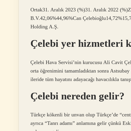
Ortak31. Aralık 2023 (%)31. Aralık 2022 (%)Z
B.V.42,06%44,96%Can Çelebioğlu14,72%15,7
Holding A.Ş.
Çelebi yer hizmetleri 
Çelebi Hava Servisi’nin kurucusu Ali Cavit Çe
orta öğrenimini tamamladıktan sonra Astsubay
ileride tüm hayatını adayacağı havacılıkla tanışt
Çelebi nereden gelir?
Türkçe kökenli bir unvan olup Türkçe’de “centi
ayrıca “Tanrı adamı” anlamına gelir çünkü Esk