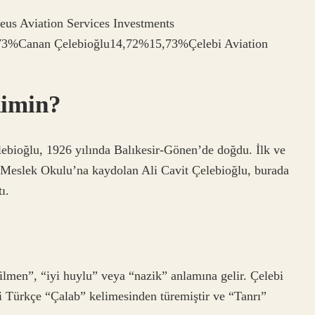
eus Aviation Services Investments
3%Canan Çelebioğlu14,72%15,73%Çelebi Aviation
kimin?
lebioğlu, 1926 yılında Balıkesir-Gönen’de doğdu. İlk ve
 Meslek Okulu’na kaydolan Ali Cavit Çelebioğlu, burada
ı.
lmen”, “iyi huylu” veya “nazik” anlamına gelir. Çelebi
i Türkçe “Çalab” kelimesinden türemiştir ve “Tanrı”