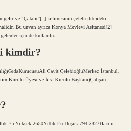
gelir ve “Çalabi”[1] kelimesinin çelebi dilindeki
 halidir. Bu unvan ayrıca Konya Mevlevi Asitanesi[2]
elenler için de kullanılır.
i kimdir?
ılığıGıdaKurucusuAli Cavit ÇelebioğluMerkez İstanbul,
tim Kurulu Üyesi ve İcra Kurulu Başkanı)Çalışan
r?
ık En Yüksek 2650Yıllık En Düşük 794.2827Hacim