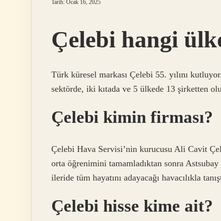
Tarih: Ocak 16, 2025
Çelebi hangi ülk
Türk küresel markası Çelebi 55. yılını kutluyo
sektörde, iki kıtada ve 5 ülkede 13 şirketten ol
Çelebi kimin firması?
Çelebi Hava Servisi’nin kurucusu Ali Cavit Çe
orta öğrenimini tamamladıktan sonra Astsubay
ileride tüm hayatını adayacağı havacılıkla tanışt
Çelebi hisse kime ait?