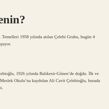
enin?
r. Temelleri 1958 yılında atılan Çelebi Grubu, bugün 4
uşuyor.
lebioğlu, 1926 yılında Balıkesir-Gönen’de doğdu. İlk ve
 Meslek Okulu’na kaydolan Ali Cavit Çelebioğlu, burada
ı.