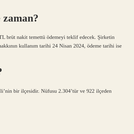
e zaman?
TL brüt nakit temettü ödemeyi teklif edecek. Şirketin
akkının kullanım tarihi 24 Nisan 2024, ödeme tarihi ise
?
i’nin bir ilçesidir. Nüfusu 2.304’tür ve 922 ilçeden