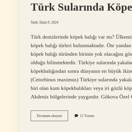
Türk Sularında Köpe
Tarih: Ekim 9, 2024
Türk denizlerinde köpek balığı var mı? Ülkemi
köpek balığı türleri bulunmaktadır. Öte yandan 
köpek balığı türünden birinin yok olacağını gö
olduğu bilinmektedir. Türkiye sularında yakala
köpekbalığından sonra dünyanın en büyük ikinc
(Cetorhinus maximus) Türkiye sularında yakala
biri olan kum köpekbalıkları veya iri gözlü kö
Akdeniz bölgelerinde yaygındır. Gökova Öze
Türk
Devamını okuyun
12 Yorum
Sularında
Köpek
Balığı