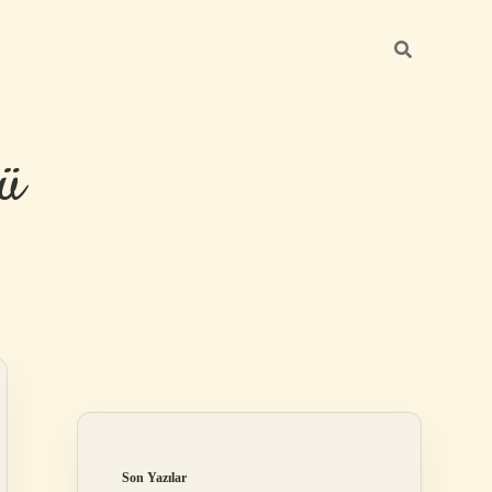
ü
Sidebar
hiltonbet yeni
Son Yazılar