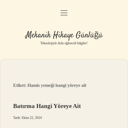
menüyü
Anasayfa
aç
Gizlilik Politikası
Mekanik Hikaye Günlüğü
Yasal Uyarı
Teknolojiyle dolu eğlenceli bilgiler!
Hakkımızda
Etiket:
Hamis yemeği hangi yöreye ait
Batırma Hangi Yöreye Ait
Tarih: Ekim 22, 2024