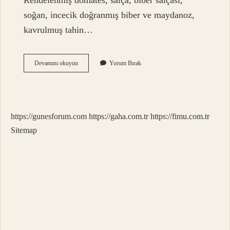
Rendelenmiş domates, salça, biber salçası,
soğan, incecik doğranmış biber ve maydanoz,
kavrulmuş tahin…
Batırma
Devamını okuyun
Yorum Bırak
Hangi
Yöreye
Ait
https://gunesforum.com
https://gaha.com.tr
https://fimu.com.tr
Sitemap