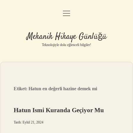
menüyü
Anasayfa
aç
Gizlilik Politikası
Mekanik Hikaye Günlüğü
Yasal Uyarı
Teknolojiyle dolu eğlenceli bilgiler!
Hakkımızda
Etiket:
Hatun en değerli hazine demek mi
Hatun Ismi Kuranda Geçiyor Mu
Tarih: Eylül 21, 2024