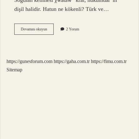
Sogdian kelimesi χwatāw “kral, hükümdar”ın
dişil halidir. Hatun ne kökenli? Türk ve…
Hatun
Devamını okuyun
2 Yorum
Ismi
Kuranda
Geçiyor
Mu
https://gunesforum.com
https://gaha.com.tr
https://fimu.com.tr
Sitemap