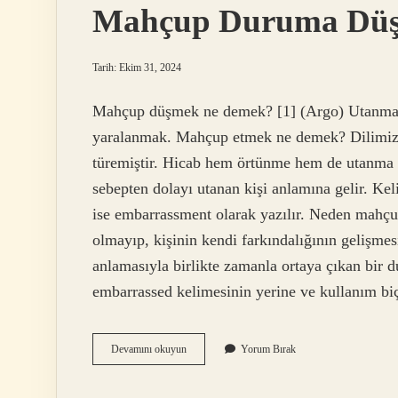
Mahçup Duruma Dü
Tarih: Ekim 31, 2024
Mahçup düşmek ne demek? [1] (Argo) Utanmak,
yaralanmak. Mahçup etmek ne demek? Dilimize
türemiştir. Hicab hem örtünme hem de utanma 
sebepten dolayı utanan kişi anlamına gelir. Kel
ise embarrassment olarak yazılır. Neden mahçu
olmayıp, kişinin kendi farkındalığının gelişmesi
anlamasıyla birlikte zamanla ortaya çıkan bir
embarrassed kelimesinin yerine ve kullanım bi
Mahçup
Devamını okuyun
Yorum Bırak
Duruma
Düşmek
Ne