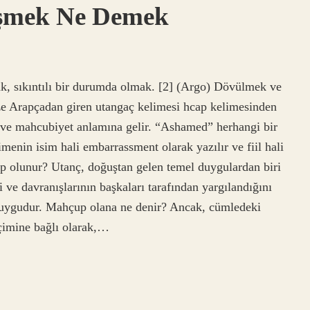
şmek Ne Demek
 sıkıntılı bir durumda olmak. [2] (Argo) Dövülmek ve
 Arapçadan giren utangaç kelimesi hcap kelimesinden
ve mahcubiyet anlamına gelir. “Ashamed” herhangi bir
imenin isim hali embarrassment olarak yazılır ve fiil hali
p olunur? Utanç, doğuştan gelen temel duygulardan biri
 ve davranışlarının başkaları tarafından yargılandığını
 duygudur. Mahçup olana ne denir? Ancak, cümledeki
çimine bağlı olarak,…