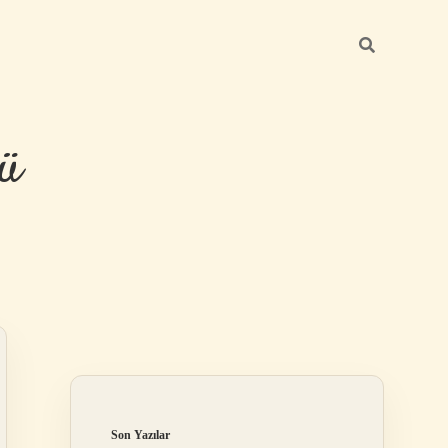
ü
Sidebar
hiltonbet y
Son Yazılar