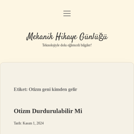
menüyü
Anasayfa
aç
Gizlilik Politikası
Mekanik Hikaye Günlüğü
Yasal Uyarı
Teknolojiyle dolu eğlenceli bilgiler!
Hakkımızda
Etiket:
Otizm geni kimden gelir
Otizm Durdurulabilir Mi
Tarih: Kasım 1, 2024