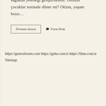
sağlama yeteneği geliştirilebilir. Otizmli
çocuklar normale döner mi? Otizm, yaşam
boyu…
Otizm
Devamını okuyun
Yorum Bırak
Durdurulabilir
Mi
https://gunesforum.com
https://gaha.com.tr
https://fimu.com.tr
Sitemap