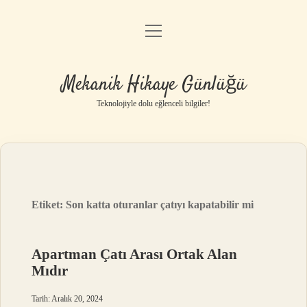
menüyü
Anasayfa
aç
Gizlilik Politikası
Mekanik Hikaye Günlüğü
Yasal Uyarı
Teknolojiyle dolu eğlenceli bilgiler!
Hakkımızda
Etiket:
Son katta oturanlar çatıyı kapatabilir mi
Apartman Çatı Arası Ortak Alan
Mıdır
Tarih: Aralık 20, 2024