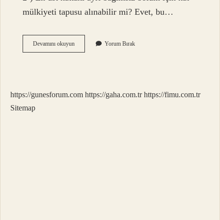
mülkiyeti tapusu alınabilir mi? Evet, bu…
Apartman
Devamını okuyun
Yorum Bırak
Çatı
Arası
Ortak
Alan
Mıdır
https://gunesforum.com
https://gaha.com.tr
https://fimu.com.tr
Sitemap