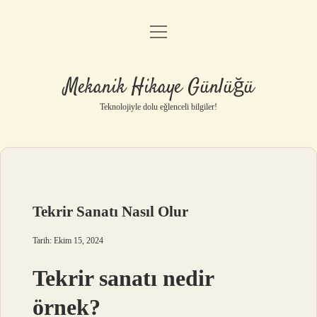
menüyü
Anasayfa
aç
Gizlilik Politikası
Mekanik Hikaye Günlüğü
Yasal Uyarı
Teknolojiyle dolu eğlenceli bilgiler!
Hakkımızda
Tekrir Sanatı Nasıl Olur
Tarih: Ekim 15, 2024
Tekrir sanatı nedir
örnek?