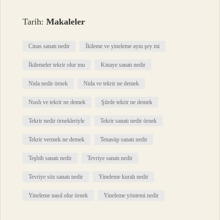
Tarih:
Makaleler
Cinas sanatı nedir
İkileme ve yineleme aynı şey mi
İkilemeler tekrir olur mu
Kinaye sanatı nedir
Nida nedir örnek
Nida ve tekrir ne demek
Nush ve tekrir ne demek
Şiirde tekrir ne demek
Tekrir nedir örnekleriyle
Tekrir sanatı nedir örnek
Tekrir vermek ne demek
Tenasüp sanatı nedir
Teşbih sanatı nedir
Tevriye sanatı nedir
Tevriye söz sanatı nedir
Yineleme kuralı nedir
Yineleme nasıl olur örnek
Yineleme yöntemi nedir