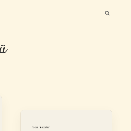
ü
Sidebar
hiltonbet yeni 
Son Yazılar