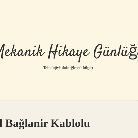
Mekanik Hikaye Günlüğ
Teknolojiyle dolu eğlenceli bilgiler!
l Bağlanir Kablolu