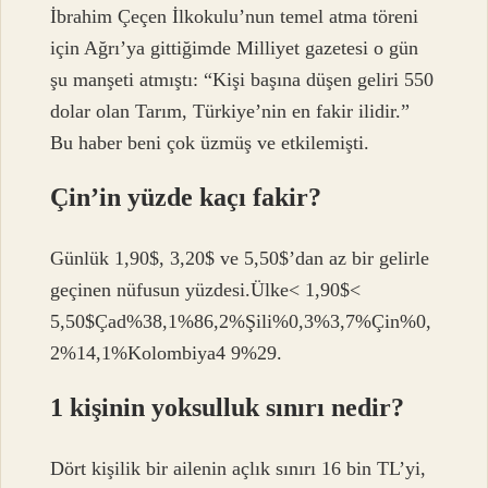
İbrahim Çeçen İlkokulu’nun temel atma töreni
için Ağrı’ya gittiğimde Milliyet gazetesi o gün
şu manşeti atmıştı: “Kişi başına düşen geliri 550
dolar olan Tarım, Türkiye’nin en fakir ilidir.”
Bu haber beni çok üzmüş ve etkilemişti.
Çin’in yüzde kaçı fakir?
Günlük 1,90$, 3,20$ ve 5,50$’dan az bir gelirle
geçinen nüfusun yüzdesi.Ülke< 1,90$<
5,50$Çad%38,1%86,2%Şili%0,3%3,7%Çin%0,
2%14,1%Kolombiya4 9%29.
1 kişinin yoksulluk sınırı nedir?
Dört kişilik bir ailenin açlık sınırı 16 bin TL’yi,