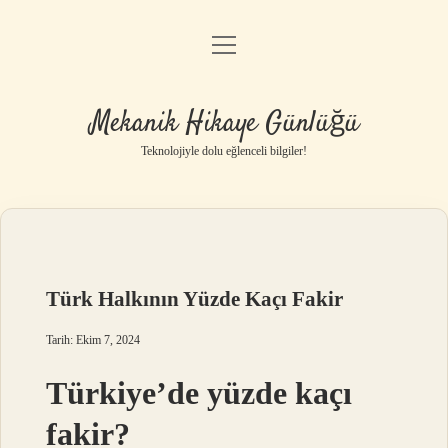
menüyü
Anasayfa
aç
Gizlilik Politikası
Mekanik Hikaye Günlüğü
Yasal Uyarı
Teknolojiyle dolu eğlenceli bilgiler!
Hakkımızda
Türk Halkının Yüzde Kaçı Fakir
Tarih: Ekim 7, 2024
Türkiye’de yüzde kaçı
fakir?