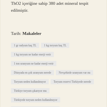
ThO2 içeriğine sahip 380 adet mineral tespit
edilmiştir.
Tarih:
Makaleler
1 gr radyum kaç TL
1 kg toryum kaç TL
1 kg toryum ne kadar enerji verir
1 ton uranyum ne kadar enerji verir
Dünyada en çok uranyum nerede
Nevşehirde uranyum var mı
Toryum neden kullanılmıyor
Toryum rezervi Türkiyede nerede
Türkiye toryum çıkarıyor mu
Türkiyede toryum neden kullanılmıyor