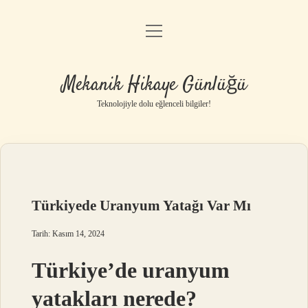
menüyü
Anasayfa
aç
Gizlilik Politikası
Mekanik Hikaye Günlüğü
Yasal Uyarı
Teknolojiyle dolu eğlenceli bilgiler!
Hakkımızda
Türkiyede Uranyum Yatağı Var Mı
Tarih: Kasım 14, 2024
Türkiye’de uranyum
yatakları nerede?