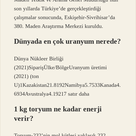
son yıllarda Türkiye’de gerçekleştirdiği
çalışmalar sonucunda, Eskişehir-Sivrihisar’da
380. Maden Araştırma Merkezi kuruldu.
Dünyada en çok uranyum nerede?
Dünya Nükleer Birliği
(2021)SiparişÜlke/BölgeUranyum üretimi
(2021) (ton
U)1Kazakistan21.8192Namibya5.7533Kanada4.
6934Avustralya4.19217 satır daha
1 kg toryum ne kadar enerji
verir?
Toryum-232’nin mol kütlesi yaklaşık 232