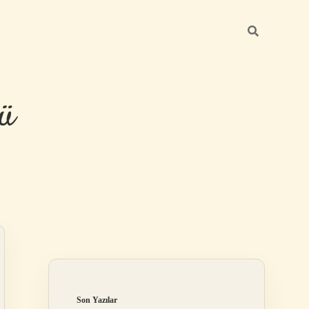
ü
Sidebar
hiltonbet yeni 
Son Yazılar