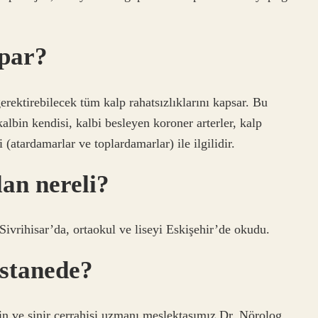
apar?
rektirebilecek tüm kalp rahatsızlıklarını kapsar. Bu
lbin kendisi, kalbi besleyen koroner arterler, kalp
i (atardamarlar ve toplardamarlar) ile ilgilidir.
an nereli?
ivrihisar’da, ortaokul ve liseyi Eskişehir’de okudu.
stanede?
in ve sinir cerrahisi uzmanı meslektaşımız Dr. Nörolog