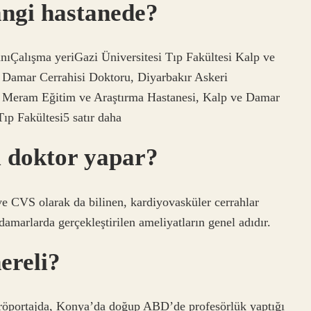
ngi hastanede?
Çalışma yeriGazi Üniversitesi Tıp Fakültesi Kalp ve
Damar Cerrahisi Doktoru, Diyarbakır Askeri
 Meram Eğitim ve Araştırma Hastanesi, Kalp ve Damar
ıp Fakültesi5 satır daha
i doktor yapar?
ve CVS olarak da bilinen, kardiyovasküler cerrahlar
damarlarda gerçekleştirilen ameliyatların genel adıdır.
ereli?
 röportajda, Konya’da doğup ABD’de profesörlük yaptığı