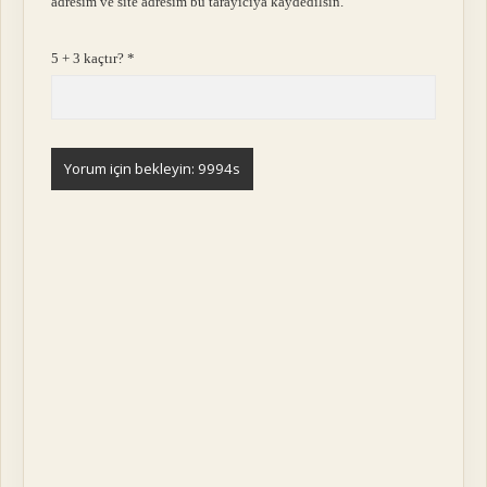
adresim ve site adresim bu tarayıcıya kaydedilsin.
5 + 3 kaçtır?
*