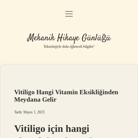
menüyü
Anasayfa
aç
Gizlilik Politikası
Mekanik Hikaye Günlüğü
Yasal Uyarı
Teknolojiyle dolu eğlenceli bilgiler!
Hakkımızda
Vitiligo Hangi Vitamin Eksikliğinden
Meydana Gelir
Tarih: Mayıs 1, 2025
Vitiligo için hangi