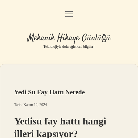
menüyü
Anasayfa
aç
Gizlilik Politikası
Mekanik Hikaye Günlüğü
Yasal Uyarı
Teknolojiyle dolu eğlenceli bilgiler!
Hakkımızda
Yedi Su Fay Hattı Nerede
Tarih: Kasım 12, 2024
Yedisu fay hattı hangi
illeri kapsıyor?