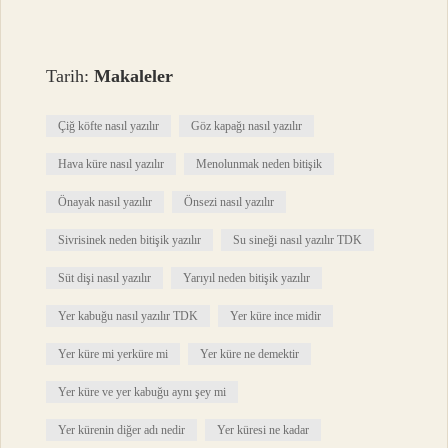
Tarih:
Makaleler
Çiğ köfte nasıl yazılır
Göz kapağı nasıl yazılır
Hava küre nasıl yazılır
Menolunmak neden bitişik
Önayak nasıl yazılır
Önsezi nasıl yazılır
Sivrisinek neden bitişik yazılır
Su sineği nasıl yazılır TDK
Süt dişi nasıl yazılır
Yarıyıl neden bitişik yazılır
Yer kabuğu nasıl yazılır TDK
Yer küre ince midir
Yer küre mi yerküre mi
Yer küre ne demektir
Yer küre ve yer kabuğu aynı şey mi
Yer kürenin diğer adı nedir
Yer küresi ne kadar