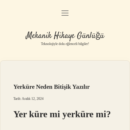
menüyü
Anasayfa
aç
Gizlilik Politikası
Mekanik Hikaye Günlüğü
Yasal Uyarı
Teknolojiyle dolu eğlenceli bilgiler!
Hakkımızda
Yerküre Neden Bitişik Yazılır
Tarih: Aralık 12, 2024
Yer küre mi yerküre mi?