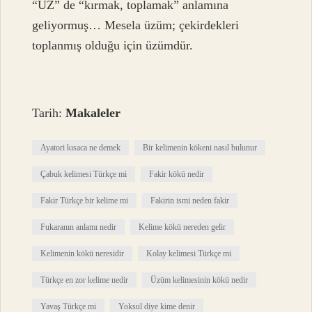
“ÜZ” de “kırmak, toplamak” anlamına
geliyormuş… Mesela üzüm; çekirdekleri
toplanmış olduğu için üzümdür.
Tarih:
Makaleler
Ayatori kısaca ne demek
Bir kelimenin kökeni nasıl bulunur
Çabuk kelimesi Türkçe mi
Fakir kökü nedir
Fakir Türkçe bir kelime mi
Fakirin ismi neden fakir
Fukaranın anlamı nedir
Kelime kökü nereden gelir
Kelimenin kökü neresidir
Kolay kelimesi Türkçe mi
Türkçe en zor kelime nedir
Üzüm kelimesinin kökü nedir
Yavaş Türkçe mi
Yoksul diye kime denir