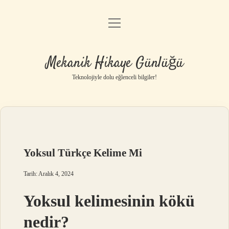
menüyü
Anasayfa
aç
Gizlilik Politikası
Mekanik Hikaye Günlüğü
Yasal Uyarı
Teknolojiyle dolu eğlenceli bilgiler!
Hakkımızda
Yoksul Türkçe Kelime Mi
Tarih: Aralık 4, 2024
Yoksul kelimesinin kökü
nedir?