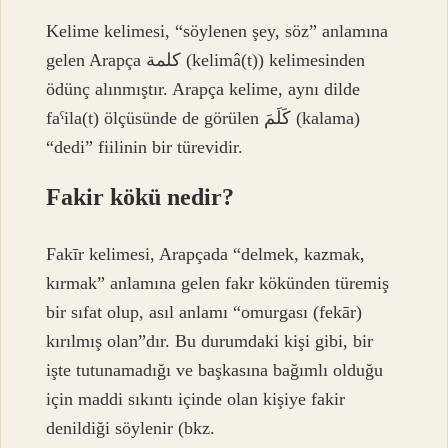
Kelime kelimesi, “söylenen şey, söz” anlamına
gelen Arapça كلمة (kelimâ(t)) kelimesinden
ödünç alınmıştır. Arapça kelime, aynı dilde
faˁila(t) ölçüsünde de görülen كَلَمَ (kalama)
“dedi” fiilinin bir türevidir.
Fakir kökü nedir?
Fakīr kelimesi, Arapçada “delmek, kazmak,
kırmak” anlamına gelen fakr kökünden türemiş
bir sıfat olup, asıl anlamı “omurgası (fekār)
kırılmış olan”dır. Bu durumdaki kişi gibi, bir
işte tutunamadığı ve başkasına bağımlı olduğu
için maddi sıkıntı içinde olan kişiye fakir
denildiği söylenir (bkz.