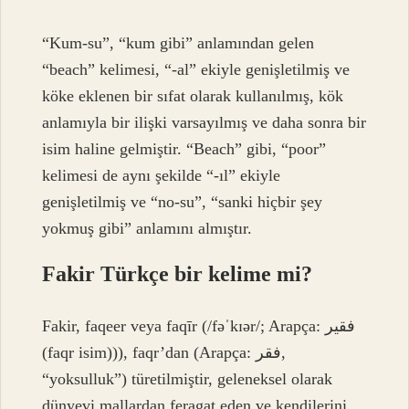
“Kum-su”, “kum gibi” anlamından gelen
“beach” kelimesi, “-al” ekiyle genişletilmiş ve
köke eklenen bir sıfat olarak kullanılmış, kök
anlamıyla bir ilişki varsayılmış ve daha sonra bir
isim haline gelmiştir. “Beach” gibi, “poor”
kelimesi de aynı şekilde “-ıl” ekiyle
genişletilmiş ve “no-su”, “sanki hiçbir şey
yokmuş gibi” anlamını almıştır.
Fakir Türkçe bir kelime mi?
Fakir, faqeer veya faqīr (/fəˈkɪər/; Arapça: فقیر
(faqr isim))), faqr’dan (Arapça: فقر,
“yoksulluk”) türetilmiştir, geleneksel olarak
dünyevi mallardan feragat eden ve kendilerini