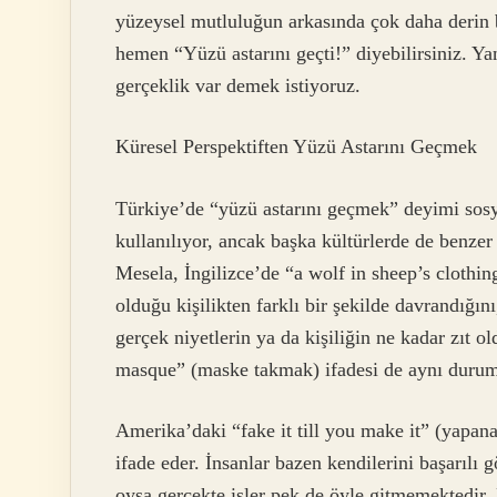
yüzeysel mutluluğun arkasında çok daha derin b
hemen “Yüzü astarını geçti!” diyebilirsiniz. Ya
gerçeklik var demek istiyoruz.
Küresel Perspektiften Yüzü Astarını Geçmek
Türkiye’de “yüzü astarını geçmek” deyimi sosyal
kullanılıyor, ancak başka kültürlerde de benz
Mesela, İngilizce’de “a wolf in sheep’s clothin
olduğu kişilikten farklı bir şekilde davrandığın
gerçek niyetlerin ya da kişiliğin ne kadar zıt o
masque” (maske takmak) ifadesi de aynı durumu
Amerika’daki “fake it till you make it” (yapana
ifade eder. İnsanlar bazen kendilerini başarılı g
oysa gerçekte işler pek de öyle gitmemektedir.