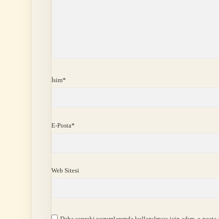
İsim*
E-Posta*
Web Sitesi
Daha sonraki yorumlarımda kullanılması için adım, e-posta a