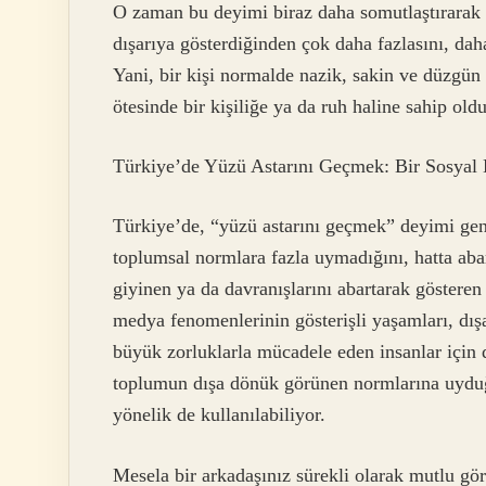
O zaman bu deyimi biraz daha somutlaştırarak a
dışarıya gösterdiğinden çok daha fazlasını, da
Yani, bir kişi normalde nazik, sakin ve düzgün
ötesinde bir kişiliğe ya da ruh haline sahip old
Türkiye’de Yüzü Astarını Geçmek: Bir Sosyal
Türkiye’de, “yüzü astarını geçmek” deyimi genel
toplumsal normlara fazla uymadığını, hatta abar
giyinen ya da davranışlarını abartarak gösteren 
medya fenomenlerinin gösterişli yaşamları, dı
büyük zorluklarla mücadele eden insanlar için 
toplumun dışa dönük görünen normlarına uyduğu
yönelik de kullanılabiliyor.
Mesela bir arkadaşınız sürekli olarak mutlu gö