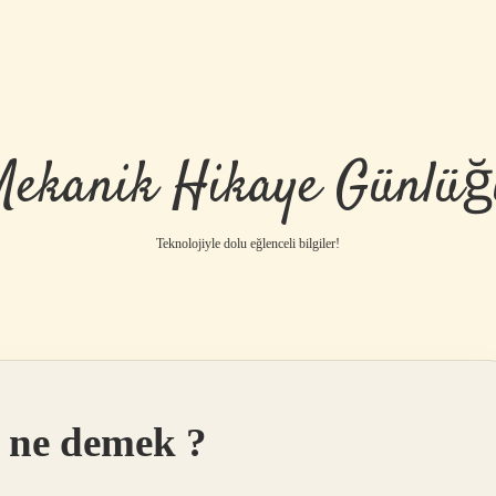
Mekanik Hikaye Günlüğ
Teknolojiyle dolu eğlenceli bilgiler!
 ne demek ?