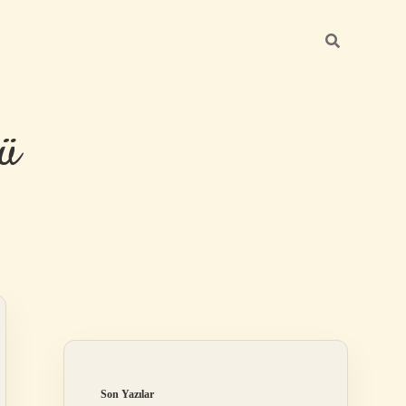
ü
Sidebar
hiltonbet yen
Son Yazılar