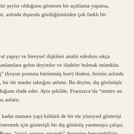
ir şeyler olduğunu gösteren bir açıklama yaparsa,
ni, aslında dışarıda gördüğümüzden çok farklı bir
 yapıyı ve bireysel ilişkileri analiz ederken sıkça
er anlamlara gelen deyimler ve ifadeler bulmak mümkün.
g” (koyun postuna bürünmüş kurt) ifadesi, birinin aslında
ı, bir tür maske taktığını anlatır. Bu deyim, dış görünüşle
lduğunu ifade eder. Aynı şekilde, Fransızca’da “mettre un
 anlatır.
 kadar numara yap) kültürü de bir tür yüzeysel gösterişi
östermek için gösterişli bir dış görünüş yaratmaya çalışır,
 Bunu, “yüzü astarını geçmek” deyimine benzetebiliriz.