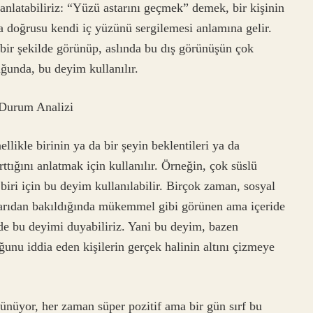
nlatabiliriz: “Yüzü astarını geçmek” demek, bir kişinin
ha doğrusu kendi iç yüzünü sergilemesi anlamına gelir.
 bir şekilde görünüp, aslında bu dış görünüşün çok
uğunda, bu deyim kullanılır.
 Durum Analizi
likle birinin ya da bir şeyin beklentileri ya da
ttığını anlatmak için kullanılır. Örneğin, çok süslü
biri için bu deyim kullanılabilir. Birçok zaman, sosyal
şarıdan bakıldığında mükemmel gibi görünen ama içeride
de bu deyimi duyabiliriz. Yani bu deyim, bazen
nu iddia eden kişilerin gerçek halinin altını çizmeye
rünüyor, her zaman süper pozitif ama bir gün sırf bu