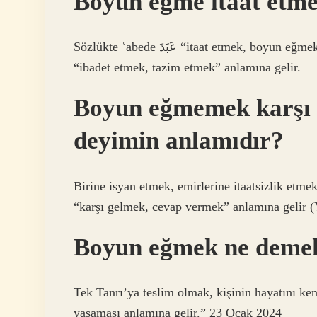
Boyun eğme itaat etme
Sözlükte ʿabede عَبَدَ “itaat etmek, boyun eğmek”; hizmet etmek, kölenin efendisine hizmet etmesi;
“ibadet etmek, tazim etmek” anlamına gelir.
Boyun eğmemek karşı 
deyimin anlamıdır?
Birine isyan etmek, emirlerine itaatsizlik etme
“karşı gelmek, cevap vermek” anlamına gelir (
Boyun eğmek ne deme
Tek Tanrı’ya teslim olmak, kişinin hayatını ken
yaşaması anlamına gelir.” 23 Ocak 2024