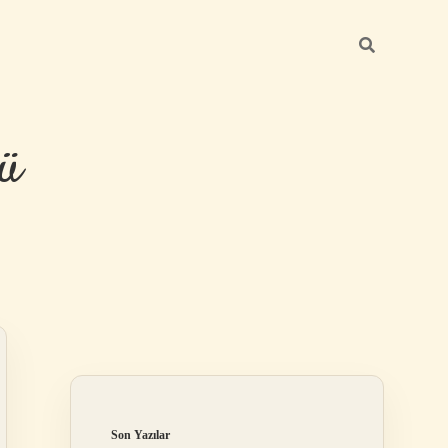
ü
Sidebar
hiltonbet yeni
Son Yazılar