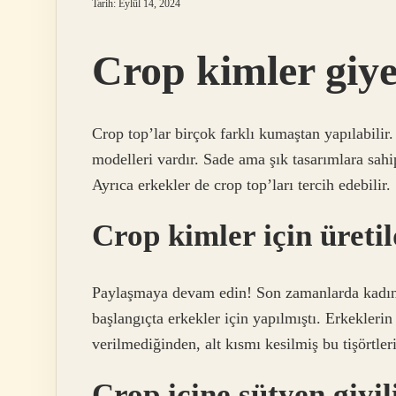
Tarih: Eylül 14, 2024
Crop kimler giy
Crop top’lar birçok farklı kumaştan yapılabili
modelleri vardır. Sade ama şık tasarımlara sahi
Ayrıca erkekler de crop top’ları tercih edebilir.
Crop kimler için üretil
Paylaşmaya devam edin! Son zamanlarda kadın 
başlangıçta erkekler için yapılmıştı. Erkekleri
verilmediğinden, alt kısmı kesilmiş bu tişörtler
Crop içine sütyen giyil