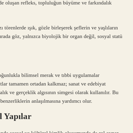
de oluşan refleks, topluluğun büyüme ve farkındalık
ı törenlerde ışık, gözle birleşerek şeflerin ve yaşlıların
urada göz, yalnızca biyolojik bir organ değil, sosyal statü
çoğunlukla bilimsel merak ve tıbbi uygulamalar
tlar tamamen ortadan kalkmaz; sanat ve edebiyat
dalık ve gerçeklik algısının simgesi olarak kullanılır. Bu
ve benzerliklerin anlaşılmasına yardımcı olur.
l Yapılar
anda sosyal ve kültürel kimlik oluşumunda da rol oynar.