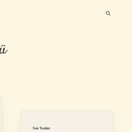
ü
Sidebar
hiltonbet yeni
Son Yazılar