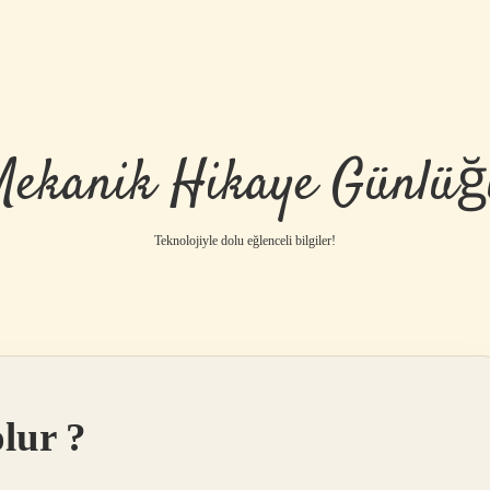
Mekanik Hikaye Günlüğ
Teknolojiyle dolu eğlenceli bilgiler!
olur ?