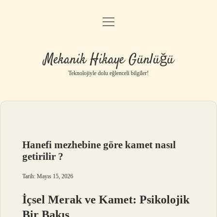
menüyü
Anasayfa
aç
Gizlilik Politikası
Mekanik Hikaye Günlüğü
Yasal Uyarı
Teknolojiyle dolu eğlenceli bilgiler!
Hakkımızda
Hanefi mezhebine göre kamet nasıl
getirilir ?
Tarih: Mayıs 15, 2026
İçsel Merak ve Kamet: Psikolojik
Bir Bakış