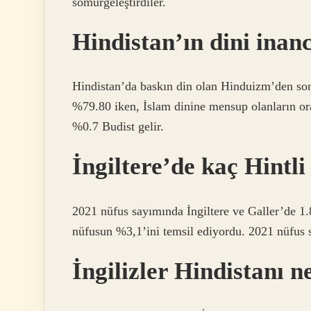
sömürgeleştirdiler.
Hindistan’ın dini inan
Hindistan’da baskın din olan Hinduizm’den son
%79.80 iken, İslam dinine mensup olanların or
%0.7 Budist gelir.
İngiltere’de kaç Hintli
2021 nüfus sayımında İngiltere ve Galler’de 1.
nüfusun %3,1’ini temsil ediyordu. 2021 nüfus s
İngilizler Hindistanı n