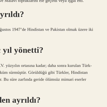
Malavi topraklarını ele geçirdi veya işgal etti.
yrıldı?
Ağustos 1947’de Hindistan ve Pakistan olmak üzere iki
 yıl yönetti?
V. yüzyılın ortasına kadar; daha sonra kurulan Türk-
hüküm sürmüştür. Görüldüğü gibi Türkler, Hindistan
ir. Bu süre zarfında geride ölümsüz mimari eserler
en ayrıldı?