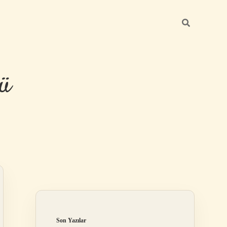
ü
Sidebar
hiltonbet yeni
Son Yazılar