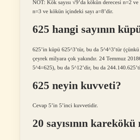
NOT: Kök sayısı √9’da kökün derecesi n=2 ve k
n=3 ve kökün içindeki sayı a=8’dir.
625 hangi sayının küp
625’in küpü 625^3’tür, bu da 5^4^3’tür (çünkü
çeyrek milyara çok yakındır. 24 Temmuz 20186
5^4=625), bu da 5^12’dir, bu da 244.140.625’ti
625 neyin kuvveti?
Cevap 5’in 5’inci kuvvetidir.
20 sayısının karekökü 