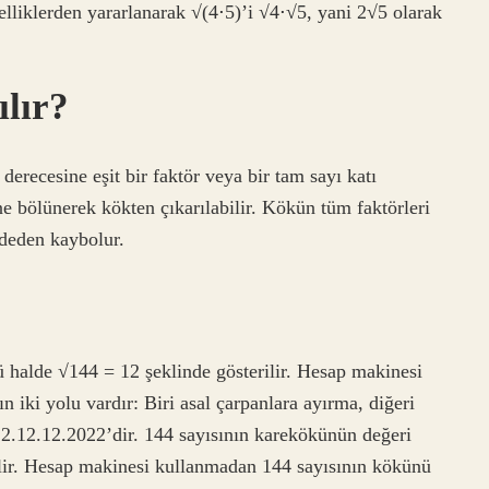
lliklerden yararlanarak √(4⋅5)’i √4⋅√5, yani 2√5 olarak
ılır?
recesine eşit bir faktör veya bir tam sayı katı
e bölünerek kökten çıkarılabilir. Kökün tüm faktörleri
fadeden kaybolur.
 halde √144 = 12 şeklinde gösterilir. Hesap makinesi
iki yolu vardır: Biri asal çarpanlara ayırma, diğeri
12.12.12.2022’dir. 144 sayısının karekökünün değeri
ilir. Hesap makinesi kullanmadan 144 sayısının kökünü