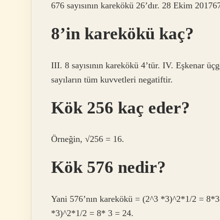
676 sayısının karekökü 26’dır. 28 Ekim 201767
8’in karekökü kaç?
III. 8 sayısının karekökü 4’tür. IV. Eşkenar üçg
sayıların tüm kuvvetleri negatiftir.
Kök 256 kaç eder?
Örneğin, √256 = 16.
Kök 576 nedir?
Yani 576’nın karekökü = (2^3 *3)^2*1/2 = 8*3
*3)^2*1/2 = 8* 3 = 24.