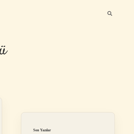
ü
Sidebar
hiltonbet yeni
Son Yazılar