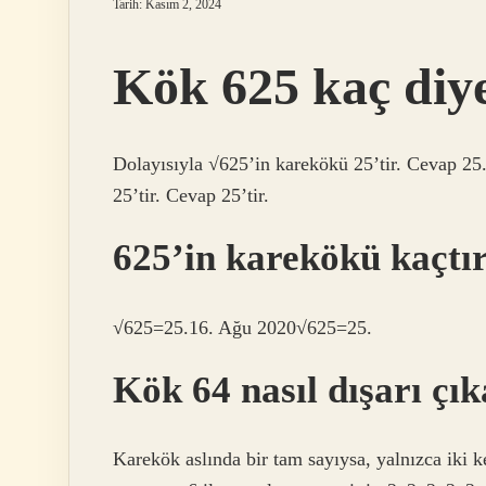
Tarih: Kasım 2, 2024
Kök 625 kaç diy
Dolayısıyla √625’in karekökü 25’tir. Cevap 25
25’tir. Cevap 25’tir.
625’in karekökü kaçtı
√625=25.16. Ağu 2020√625=25.
Kök 64 nasıl dışarı çık
Karekök aslında bir tam sayıysa, yalnızca iki k