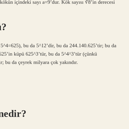
ökün içindeki sayı a=9’dur. Kök sayısı ∛8’in derecesi
ü?
 5^4=625), bu da 5^12’dir, bu da 244.140.625’tir; bu da
25’in küpü 625^3’tür, bu da 5^4^3’tür (çünkü
r; bu da çeyrek milyara çok yakındır.
nedir?