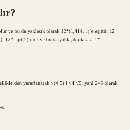
lır?
ur ve bu da yaklaşık olarak 12*(1,414…)’e eşittir. 12
12* sqrt(2) olur ve bu da yaklaşık olarak 12*
lliklerden yararlanarak √(4⋅5)’i √4⋅√5, yani 2√5 olarak
ek