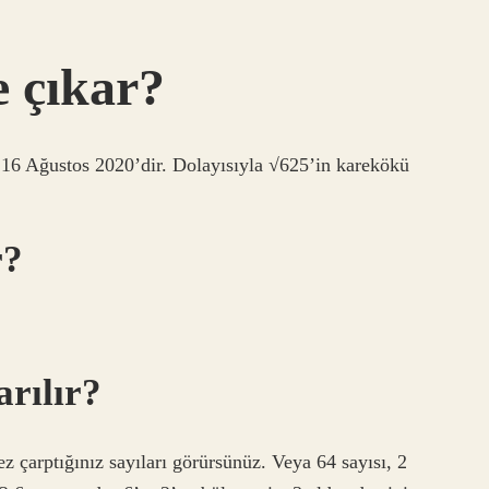
e çıkar?
.16 Ağustos 2020’dir. Dolayısıyla √625’in karekökü
r?
arılır?
ez çarptığınız sayıları görürsünüz. Veya 64 sayısı, 2