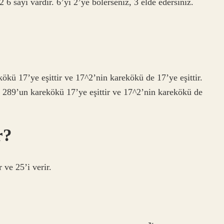
2 6 sayı vardır. 6’yı 2’ye bölerseniz, 3 elde edersiniz.
kökü 17’ye eşittir ve 17^2’nin karekökü de 17’ye eşittir.
. 289’un karekökü 17’ye eşittir ve 17^2’nin karekökü de
r?
 ve 25’i verir.