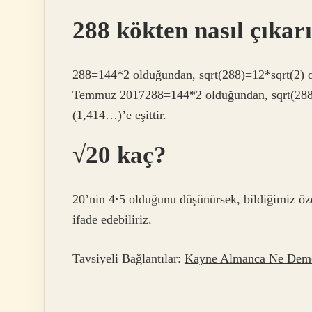
288 kökten nasıl çıkarı
288=144*2 olduğundan, sqrt(288)=12*sqrt(2) ol
Temmuz 2017288=144*2 olduğundan, sqrt(288)=
(1,414…)’e eşittir.
√20 kaç?
20’nin 4⋅5 olduğunu düşünürsek, bildiğimiz öze
ifade edebiliriz.
Tavsiyeli Bağlantılar:
Kayne Almanca Ne Dem