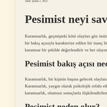
Tarih: Şubat 2, 2025
Pesimist neyi sa
Karamsarlık, geçmişteki kötü olayları göz önü
bir bakış açısıyla karakterize edilen bir inanç b
karamsar bir şekilde değerlendirir ve her olayı
Pesimist bakış açısı ne
Karamsarlık, bir kişinin başına gelecek olaylara
Karamsarlık, yaygın olarak psikolojik refahı etk
karamsarlık, olumsuz sonuçlarla ilişkilendirile
Pesimist neden olur?