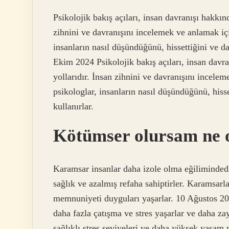
Psikolojik bakış açıları, insan davranışı hakkı
zihnini ve davranışını incelemek ve anlamak iç
insanların nasıl düşündüğünü, hissettiğini ve dav
Ekim 2024 Psikolojik bakış açıları, insan davr
yollarıdır. İnsan zihnini ve davranışını incele
psikologlar, insanların nasıl düşündüğünü, hisse
kullanırlar.
Kötümser olursam ne 
Karamsar insanlar daha izole olma eğilimindedir
sağlık ve azalmış refaha sahiptirler. Karamsarl
memnuniyeti duyguları yaşarlar. 10 Ağustos 20
daha fazla çatışma ve stres yaşarlar ve daha za
sağlıklı stres seviyeleri ve daha yüksek yaşam