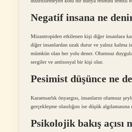
düzeltilemeyen kötü bir dünya resmini temsil e
Negatif insana ne deni
Mizantropiden etkilenen kişi diğer insanlara k
diğer insanlardan uzak durur ve yalnız kalma is
mümkün olan her yolu dener. Olumsuz duygular 
sergiler ve antisosyal bir kişi olur.
Pesimist düşünce ne 
Karamsarlık önyargısı, insanların olumsuz şeyl
gerçekleşme olasılığını ise düşük algılamasına n
Psikolojik bakış açısı 