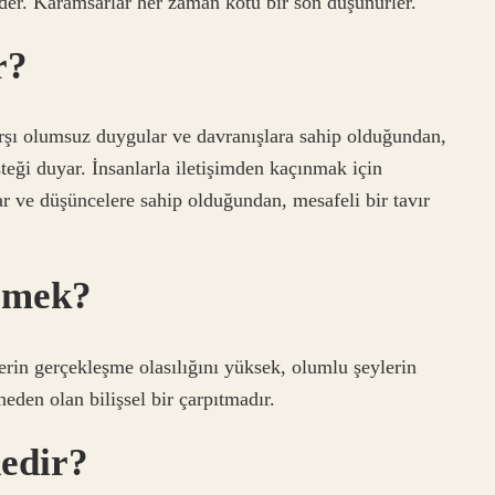
der. Karamsarlar her zaman kötü bir son düşünürler.
r?
arşı olumsuz duygular ve davranışlara sahip olduğundan,
teği duyar. İnsanlarla iletişimden kaçınmak için
ve düşüncelere sahip olduğundan, mesafeli bir tavır
demek?
erin gerçekleşme olasılığını yüksek, olumlu şeylerin
eden olan bilişsel bir çarpıtmadır.
nedir?