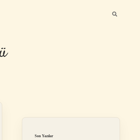
ü
Sidebar
hiltonbet yeni 
Son Yazılar