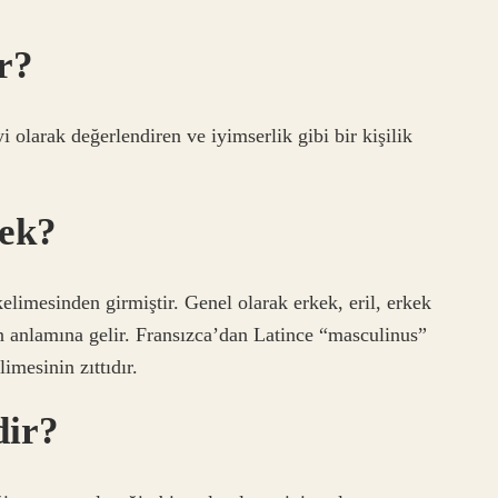
r?
yi olarak değerlendiren ve iyimserlik gibi bir kişilik
mek?
elimesinden girmiştir. Genel olarak erkek, eril, erkek
n anlamına gelir. Fransızca’dan Latince “masculinus”
imesinin zıttıdır.
dir?