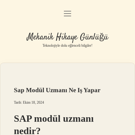
menüyü
Anasayfa
aç
Gizlilik Politikası
Mekanik Hikaye Günlüğü
Yasal Uyarı
Teknolojiyle dolu eğlenceli bilgiler!
Hakkımızda
Sap Modül Uzmanı Ne Iş Yapar
Tarih: Ekim 18, 2024
SAP modül uzmanı
nedir?