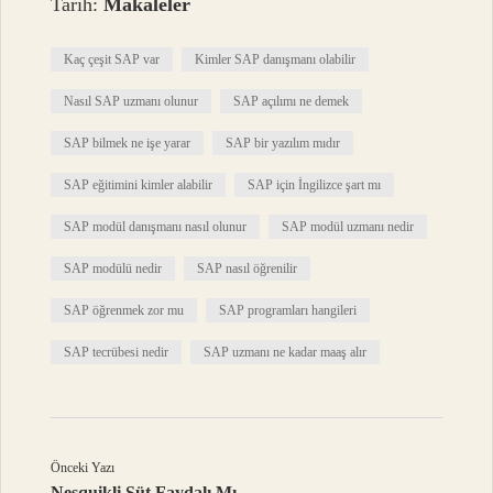
Tarih:
Makaleler
Kaç çeşit SAP var
Kimler SAP danışmanı olabilir
Nasıl SAP uzmanı olunur
SAP açılımı ne demek
SAP bilmek ne işe yarar
SAP bir yazılım mıdır
SAP eğitimini kimler alabilir
SAP için İngilizce şart mı
SAP modül danışmanı nasıl olunur
SAP modül uzmanı nedir
SAP modülü nedir
SAP nasıl öğrenilir
SAP öğrenmek zor mu
SAP programları hangileri
SAP tecrübesi nedir
SAP uzmanı ne kadar maaş alır
Önceki Yazı
Nesquikli Süt Faydalı Mı