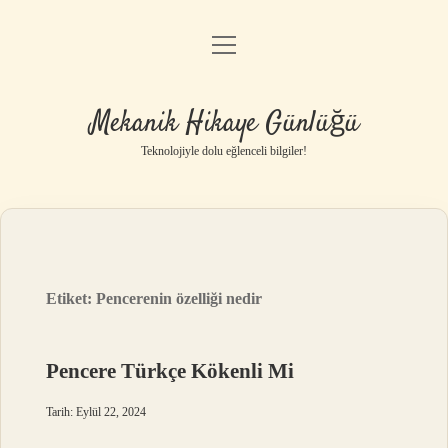
menüyü
Anasayfa
aç
Gizlilik Politikası
Mekanik Hikaye Günlüğü
Yasal Uyarı
Teknolojiyle dolu eğlenceli bilgiler!
Hakkımızda
Etiket:
Pencerenin özelliği nedir
Pencere Türkçe Kökenli Mi
Tarih: Eylül 22, 2024