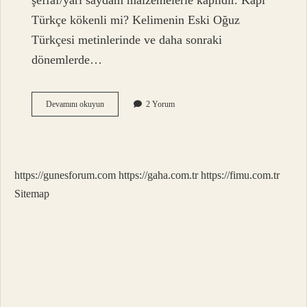
şeffaf/yarı saydam malzemelerle kaplıdır. Kapı
Türkçe kökenli mi? Kelimenin Eski Oğuz
Türkçesi metinlerinde ve daha sonraki
dönemlerde…
Pencere
Devamını okuyun
2 Yorum
Türkçe
Kökenli
Mi
https://gunesforum.com
https://gaha.com.tr
https://fimu.com.tr
Sitemap