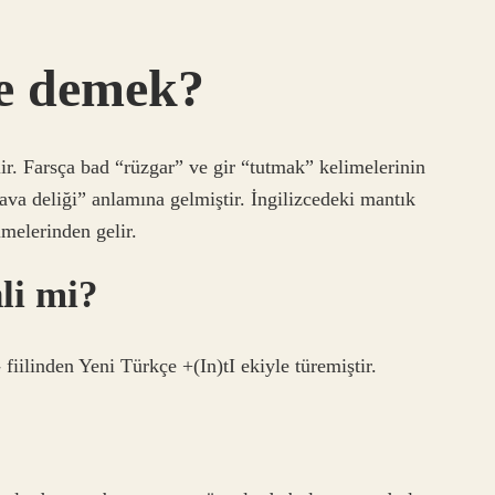
ne demek?
r. Farsça bad “rüzgar” ve gir “tutmak” kelimelerinin
hava deliği” anlamına gelmiştir. İngilizcedeki mantık
melerinden gelir.
li mi?
ilinden Yeni Türkçe +(In)tI ekiyle türemiştir.