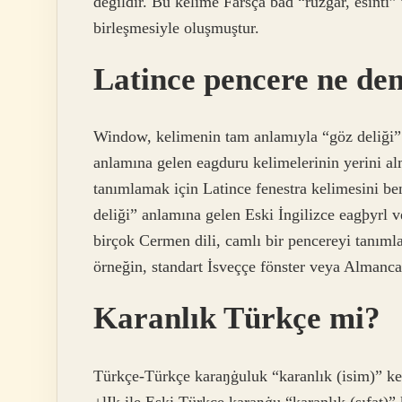
değildir. Bu kelime Farsça bād “rüzgar, esinti”
birleşmesiyle oluşmuştur.
Latince pencere ne d
Window, kelimenin tam anlamıyla “göz deliği” 
anlamına gelen eagduru kelimelerinin yerini al
tanımlamak için Latince fenestra kelimesini b
deliği” anlamına gelen Eski İngilizce eagþyrl 
birçok Cermen dili, camlı bir pencereyi tanıml
örneğin, standart İsveççe fönster veya Almanca
Karanlık Türkçe mi?
Türkçe-Türkçe karaŋġuluk “karanlık (isim)” ke
+lIk ile Eski Türkçe karaŋġu “karanlık (sıfat)”