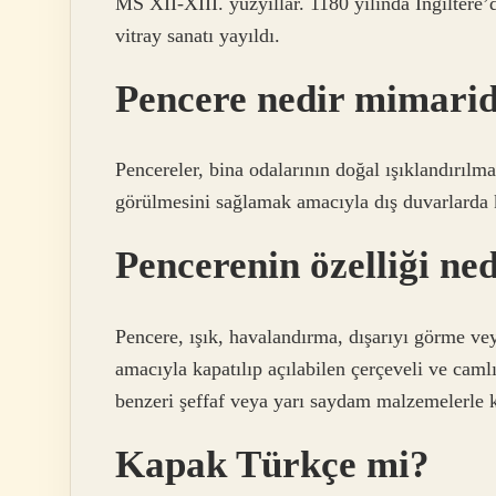
MS XII-XIII. yüzyıllar. 1180 yılında İngiltere’d
vitray sanatı yayıldı.
Pencere nedir mimari
Pencereler, bina odalarının doğal ışıklandırılm
görülmesini sağlamak amacıyla dış duvarlarda ka
Pencerenin özelliği ne
Pencere, ışık, havalandırma, dışarıyı görme 
amacıyla kapatılıp açılabilen çerçeveli ve caml
benzeri şeffaf veya yarı saydam malzemelerle ka
Kapak Türkçe mi?