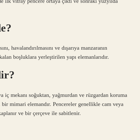
e ilk vitray pencere ortaya çıktı ve sonraki yüzyılda
de?
asını, havalandırılmasını ve dışarıya manzaranın
lan boşluklara yerleştirilen yapı elemanlarıdır.
dir?
veya iç mekanı soğuktan, yağmurdan ve rüzgardan koruma
ı bir mimari elemandır. Pencereler genellikle cam veya
planır ve bir çerçeve ile sabitlenir.