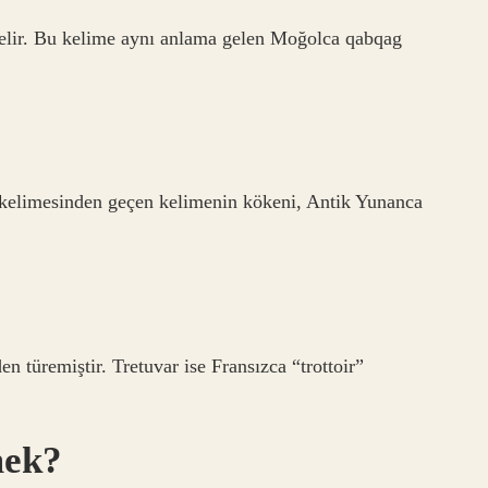
elir. Bu kelime aynı anlama gelen Moğolca qabqag
 kelimesinden geçen kelimenin kökeni, Antik Yunanca
n türemiştir. Tretuvar ise Fransızca “trottoir”
mek?