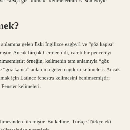
 ve Farsça gīr “tutmak” kelimelerinin +a son ekiyle
emek?
anlamına gelen Eski İngilizce eagþyrl ve “göz kapısı”
mıştır. Ancak birçok Cermen dili, camlı bir pencereyi
enimsemiştir; örneğin, kelimenin tam anlamıyla “göz
ve “göz kapısı” anlamına gelen eagduru kelimeleri. Ancak
amak için Latince fenestra kelimesini benimsemiştir;
 Fenster kelimeleri.
limesinden türemiştir. Bu kelime, Türkçe-Türkçe eki
 kelimesinden türemiştir.