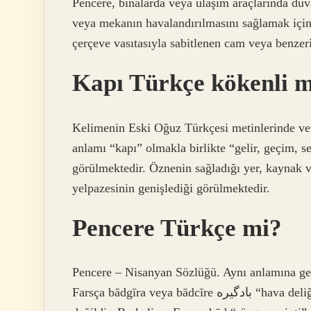
Pencere, binalarda veya ulaşım araçlarında duv
veya mekanın havalandırılmasını sağlamak için k
çerçeve vasıtasıyla sabitlenen cam veya benzer
Kapı Türkçe kökenli 
Kelimenin Eski Oğuz Türkçesi metinlerinde ve
anlamı “kapı” olmakla birlikte “gelir, geçim, s
görülmektedir. Öznenin sağladığı yer, kaynak v
yelpazesinin genişlediği görülmektedir.
Pencere Türkçe mi?
Pencere – Nisanyan Sözlüğü. Aynı anlamına gele
Farsça bādgīra veya bādcīre بادگیره “hava deliği” kelimesinden türemiş olabilir; ancak bu kesin