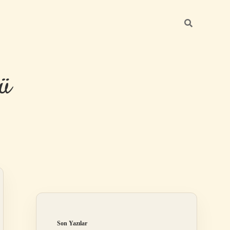
ü
Sidebar
hiltonbet yen
Son Yazılar