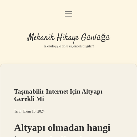
menüyü
Anasayfa
aç
Gizlilik Politikası
Mekanik Hikaye Günlüğü
Yasal Uyarı
Teknolojiyle dolu eğlenceli bilgiler!
Hakkımızda
Taşınabilir Internet Için Altyapı
Gerekli Mi
Tarih: Ekim 13, 2024
Altyapı olmadan hangi