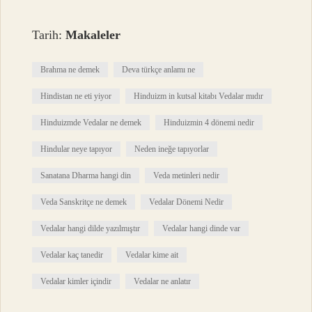
Tarih:
Makaleler
Brahma ne demek
Deva türkçe anlamı ne
Hindistan ne eti yiyor
Hinduizm in kutsal kitabı Vedalar mıdır
Hinduizmde Vedalar ne demek
Hinduizmin 4 dönemi nedir
Hindular neye tapıyor
Neden ineğe tapıyorlar
Sanatana Dharma hangi din
Veda metinleri nedir
Veda Sanskritçe ne demek
Vedalar Dönemi Nedir
Vedalar hangi dilde yazılmıştır
Vedalar hangi dinde var
Vedalar kaç tanedir
Vedalar kime ait
Vedalar kimler içindir
Vedalar ne anlatır